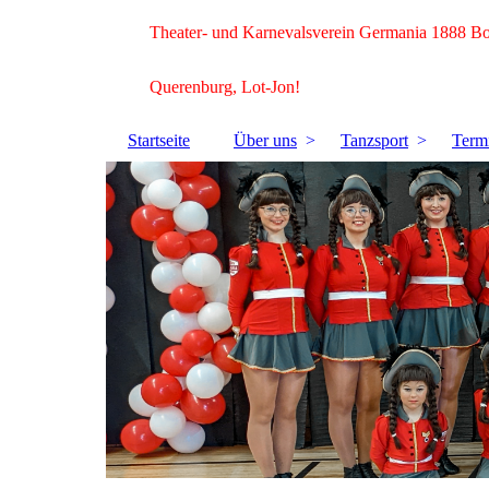
Theater- und Karnevalsverein Germania 1888 B
Querenburg, Lot-Jon!
Startseite
Über uns
Tanzsport
Term