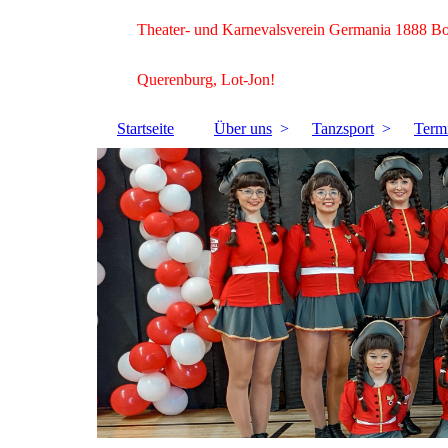
Theater- und Karnevalsverein Germania 1888 B
Querenburg, Lot-Jon!
Startseite
Über uns
Tanzsport
Term