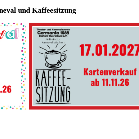
neval und Kaffeesitzung
erkarneval und die Kaffeesitzung hier erhältlich.
 17.01.27 in der Aula der Erich-Kästner Schule statt.