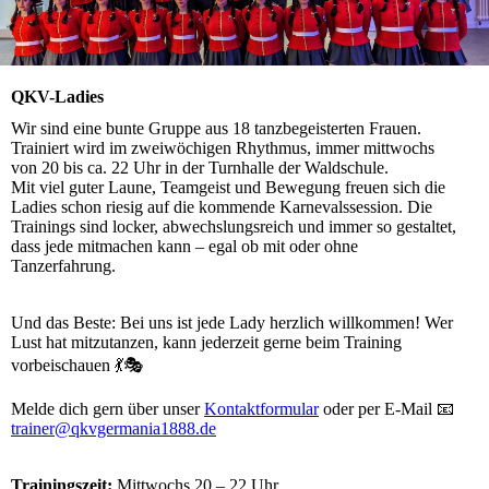
QKV-Ladies
Wir sind eine bunte Gruppe aus 18 tanzbegeisterten Frauen.
Trainiert wird im zweiwöchigen Rhythmus, immer mittwochs
von 20 bis ca. 22 Uhr in der Turnhalle der Waldschule.
Mit viel guter Laune, Teamgeist und Bewegung freuen sich die
Ladies schon riesig auf die kommende Karnevalssession. Die
Trainings sind locker, abwechslungsreich und immer so gestaltet,
dass jede mitmachen kann – egal ob mit oder ohne
Tanzerfahrung.
Und das Beste: Bei uns ist jede Lady herzlich willkommen! Wer
Lust hat mitzutanzen, kann jederzeit gerne beim Training
vorbeischauen 💃🎭
Melde dich gern über unser
Kontaktformular
oder per E-Mail 📧
trainer@qkvgermania1888.de
Trainingszeit:
Mittwochs 20 – 22 Uhr